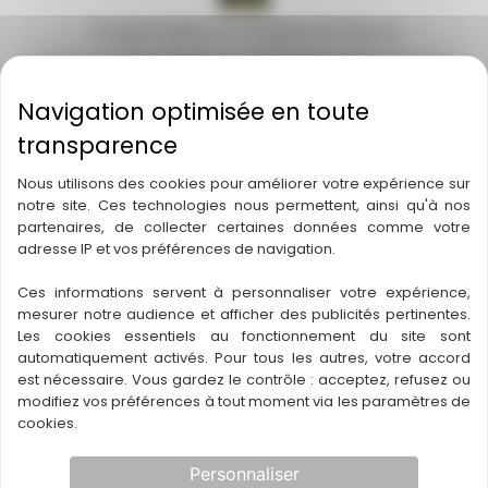
Diagnostic complet et devis
Nos techniciens réalisent un diagnostic précis de votre
véhicule à l’aide d’équipements spécialisés. Un devis
détaillé et transparent vous est ensuite soumis pour
validation.
Nous utilisons des cookies pour améliorer votre expérience sur
notre site. Ces technologies nous permettent, ainsi qu'à nos
partenaires, de collecter certaines données comme votre
adresse IP et vos préférences de navigation.
Réalisation des travaux
Ces informations servent à personnaliser votre expérience,
mesurer notre audience et afficher des publicités pertinentes.
Dès votre accord, nous procédons aux réparations, à
Les cookies essentiels au fonctionnement du site sont
l’entretien ou aux services requis. Nous vous tenons
automatiquement activés. Pour tous les autres, votre accord
informé de l’avancement des travaux à chaque étape.
est nécessaire. Vous gardez le contrôle : acceptez, refusez ou
modifiez vos préférences à tout moment via les paramètres de
cookies.
Personnaliser