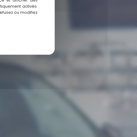
AL
ce et afficher des
atiquement activés.
refusez ou modifiez