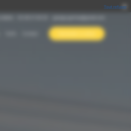
Tout refuser
 clients
02 40 21 30 32
garage.garriou@gmail.com
Tarifs
Contact
Demander un devis