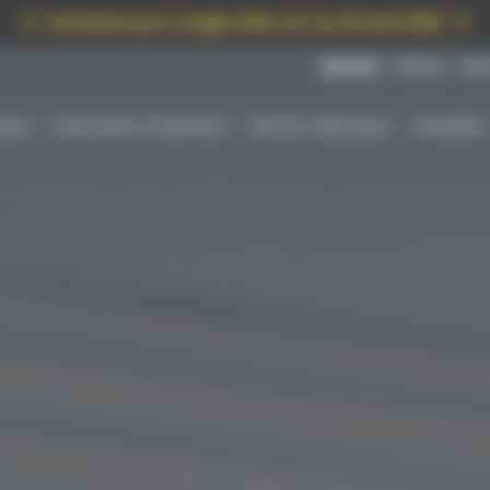
!!! Fermeture pour congés d'été, du 3 au 23 Août 2026 !!!
Avis
Samedi
Fermé
ique
Carrosserie et peinture
Service carte grise
Actualités